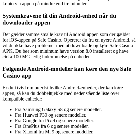
konto via appen på mindre end tre minutter.
Systemkravene til din Android-enhed når du
downloader appen
Der gælder samme smalle krav til Android-appen som der gælder
for iOS-appen på Safe Casino. Opererer du fra en nyere Android, så
vil du ikke have problemer med at downloade og køre Safe Casino
APK. Du bør som minimum have version 8.0 installeret og have
cirka 100 MG ledig hukommelse på enheden.
Følgende Android-modeller kan køre den nye Safe
Casino app
Er du i tvivl om præcist hvilke Android-enheder, der kan køre
appen, så kan du dobbelttjekke med nedenstående liste over
kompatible enheder:
Fra Samsung Galaxy S8 og senere modeller.
Fra Huawei P30 og senere modeller.
Fra Google fra Pixel og senere modeller.
Fra OnePlus fra 6 og senere modeller.
Fra Xiaomi fra Mi 9 og senere modeller.