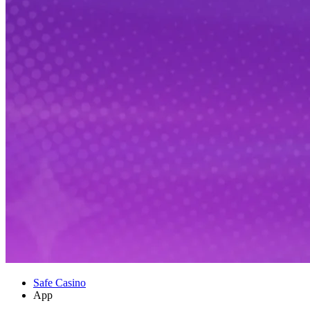
Safe Casino
App